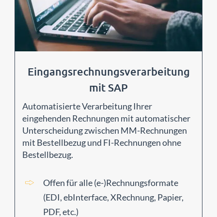
o
n
Über uns
Eingangsrechnungsverarbeitung
mit SAP
Automatisierte Verarbeitung Ihrer
eingehenden Rechnungen mit automatischer
Unterscheidung zwischen MM-Rechnungen
mit Bestellbezug und FI-Rechnungen ohne
Bestellbezug.
Offen für alle (e-)Rechnungsformate
(EDI, ebInterface, XRechnung, Papier,
PDF, etc.)