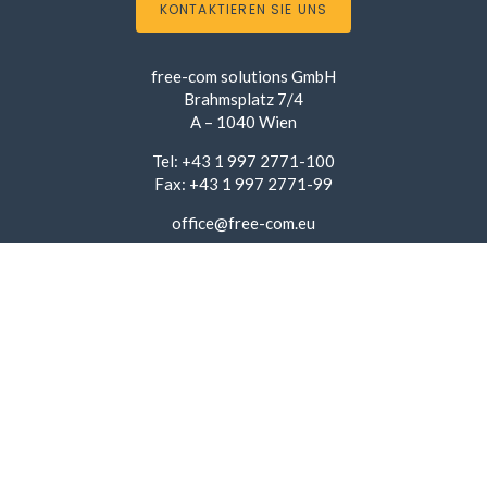
KONTAKTIEREN SIE UNS
free-com solutions GmbH
Brahmsplatz 7/4
A – 1040 Wien
Tel: +43 1 997 2771-100
Fax: +43 1 997 2771-99
office@free-com.eu
Wir digitalisieren dokumentengetriebene
Geschäftsprozesse und kreieren Lösungen, die dem User
Freude bereiten.