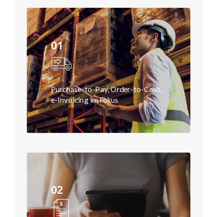
01
Purchase-to-Pay, Order-to-Cash,
e-Invoicing im Fokus
ZUR SEITE
02