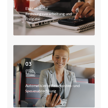
Elektronische
Rechnungsverarbeitung und
Freigabe
ZUR SEITE
03
Automatisierte Reisekosten- und
Spesenabrechnung
ZUR SEITE