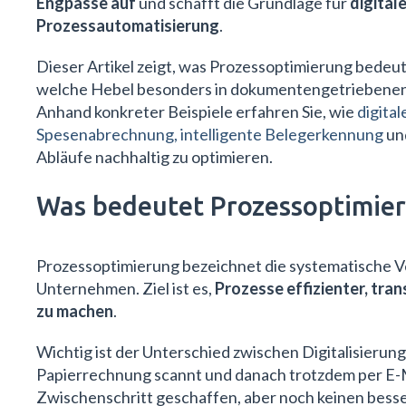
Engpässe auf
und schafft die Grundlage für
digital
Prozessautomatisierung
.
Dieser Artikel zeigt, was Prozessoptimierung bedeu
welche Hebel besonders in dokumentengetriebenen 
Anhand konkreter Beispiele erfahren Sie, wie
digita
Spesenabrechnung
, intelligente Belegerkennung
und
Abläufe nachhaltig zu optimieren.
Was bedeutet Prozessoptimie
Prozessoptimierung bezeichnet die systematische V
Unternehmen. Ziel ist es,
Prozesse effizienter, tra
zu machen
.
Wichtig ist der Unterschied zwischen Digitalisieru
Papierrechnung scannt und danach trotzdem per E-Mai
Zwischenschritt geschaffen, aber noch keinen besse